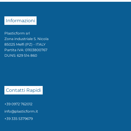
Informazioni
Plasticform srl
Zona industriale S. Nicola
85025 Melfi (PZ) - ITALY
Partita IVA: 01103800767
DUNS: 629 514 860
Contatti Rapidi
+39 0972 762012
info@plasticform.it
+39 335 5379679